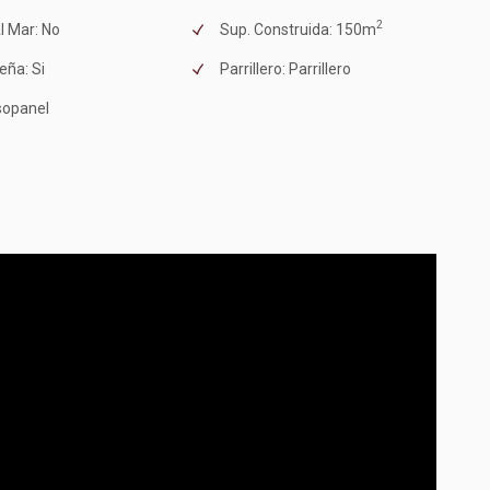
2
l Mar: No
Sup. Construida: 150m
eña: Si
Parrillero: Parrillero
sopanel