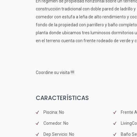
En régimen de propiedad horizontal sobre un terreno
construcción tradicional con doble pared de ladrillo y
comedor con estufa a leña de alto rendimiento y co
fondo de la propiedad con parrillero y baño compl
planta donde ubicamos tres luminosos dormitorios un
en el terreno cuenta con frente rodeado de verde y c
Coordine su visita !!!!
CARACTERÍSTICAS
Piscina: No
Frente A
Comedor: No
LivingC
Dep Servicio: No
Baño Ser