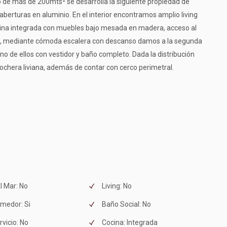
 de más de 200mts² se desarrolla la siguiente propiedad de
 aberturas en aluminio. En el interior encontramos amplio living
cina integrada con muebles bajo mesada en madera, acceso al
eto, mediante cómoda escalera con descanso damos a la segunda
o de ellos con vestidor y baño completo. Dada la distribución
ochera liviana, además de contar con cerco perimetral.
l Mar: No
Living: No
omedor: Si
Baño Social: No
vicio: No
Cocina: Integrada