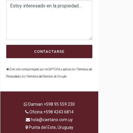
CONTACTARSE
Este sitio está protegido por reCAPTCHA y aplican los
Términos de
Privacidad
y los
Términos del Servicio
de Google.
Damian
+598 95 559 230
Oficina
+598 4243 6814
hola@caetano.com.uy
Punta del Este, Uruguay