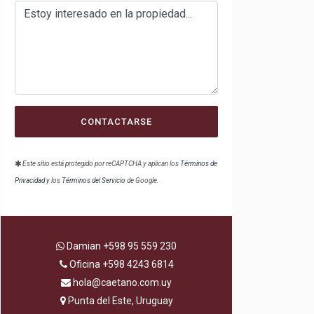
CONTACTARSE
Este sitio está protegido por reCAPTCHA y aplican los
Términos de
Privacidad
y los
Términos del Servicio
de Google.
Damian
+598 95 559 230
Oficina
+598 4243 6814
hola@caetano.com.uy
Punta del Este, Uruguay