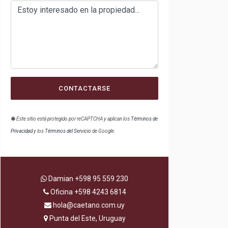
CONTACTARSE
Este sitio está protegido por reCAPTCHA y aplican los
Términos de
Privacidad
y los
Términos del Servicio
de Google.
Damian
+598 95 559 230
Oficina
+598 4243 6814
hola@caetano.com.uy
Punta del Este, Uruguay