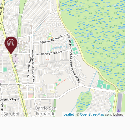
Leaflet
| ©
OpenStreetMap
contributors