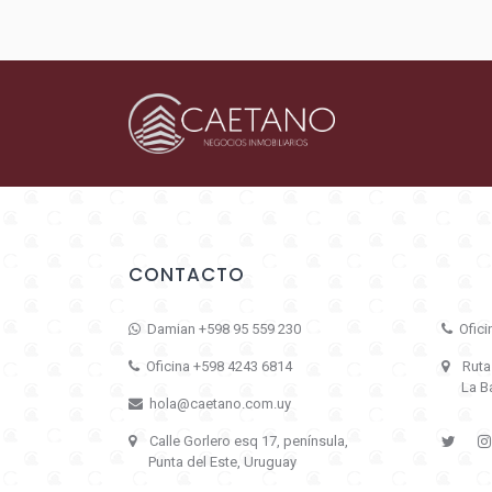
CONTACTO
Damian +598 95 559 230
Ofici
Oficina +598 4243 6814
Ruta 1
La Bar
hola@caetano.com.uy
Calle Gorlero esq 17, península,
Punta del Este, Uruguay