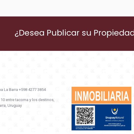
¿Desea Publicar su Propieda
na La Barra +598 4277 3854
0 entre tacoma y los destinos,
ra, Uruguay