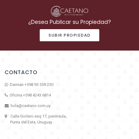
¿Desea Publicar su Propiedad?
SUBIR PROPIEDAD
CONTACTO
Damian +598 95 559 230
Oficina +598 4243 6814
hola@caetano.com.uy
Calle Gorlero esq 17, península,
Punta del Este, Uruguay