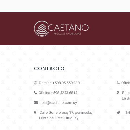
CONTACTO
Damian +598 95 559 230
Ofici
Oficina +598 4243 6814
Ruta 1
La Bar
hola@caetano.com.uy
Calle Gorlero esq 17, península,
Punta del Este, Uruguay