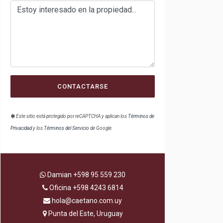
CONTACTARSE
Este sitio está protegido por reCAPTCHA y aplican los
Términos de
Privacidad
y los
Términos del Servicio
de Google.
Damian
+598 95 559 230
Oficina
+598 4243 6814
hola@caetano.com.uy
Punta del Este, Uruguay