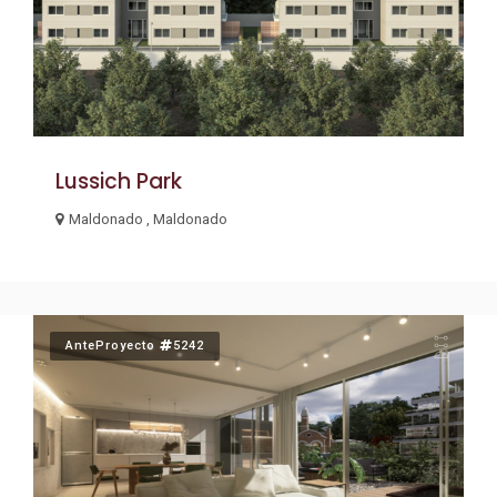
Lussich Park
Maldonado , Maldonado
AnteProyecto
5242