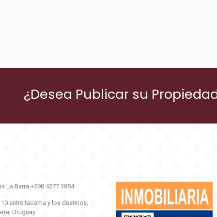
¿Desea Publicar su Propieda
na La Barra +598 4277 3854
0 entre tacoma y los destinos,
ra, Uruguay