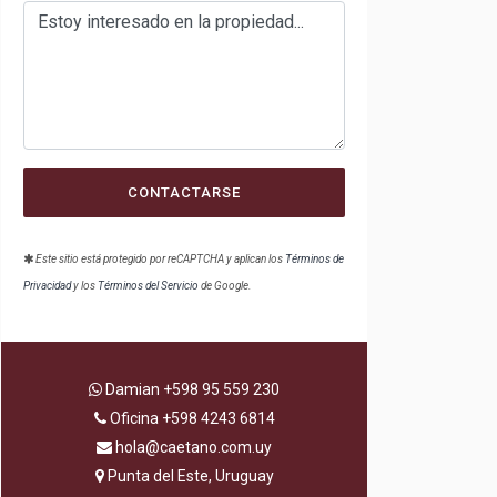
CONTACTARSE
Este sitio está protegido por reCAPTCHA y aplican los
Términos de
Privacidad
y los
Términos del Servicio
de Google.
Damian
+598 95 559 230
Oficina
+598 4243 6814
hola@caetano.com.uy
Punta del Este, Uruguay