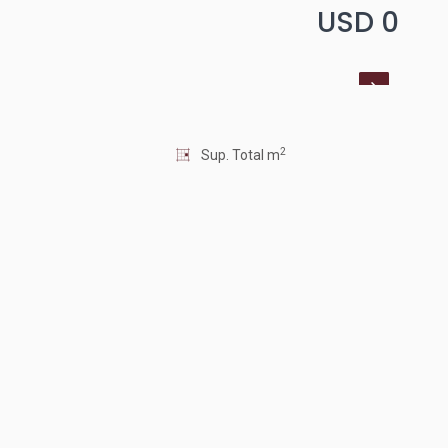
USD 0
2
Sup. Total m