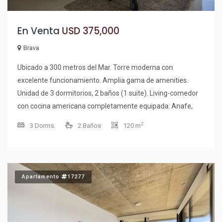
En Venta
USD 375,000
Brava
Ubicado a 300 metros del Mar. Torre moderna con
excelente funcionamiento. Amplia gama de amenities.
Unidad de 3 dormitorios, 2 baños (1 suite). Living-comedor
con cocina americana completamente equipada: Anafe,
Microondas, Lavarropas, Heladera Con Freezer, Licuadora,
2
3 Dorms.
2 Baños
120 m
Tostadora, Exprimidora, Cafetera, T.V., Placard en
dormitorios, Campana, Horno, Placard en cocina, entre
otros. Gran terraza al frente. Garaje. Para mayor
información o visitar la propiedad, no dudes en contactar
Apartamento
17277
con nuestros asesores.