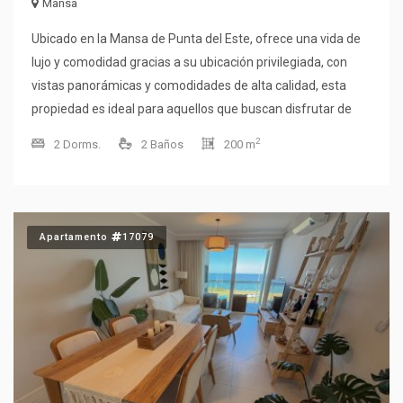
Mansa
Ubicado en la Mansa de Punta del Este, ofrece una vida de
lujo y comodidad gracias a su ubicación privilegiada, con
vistas panorámicas y comodidades de alta calidad, esta
propiedad es ideal para aquellos que buscan disfrutar de
todo lo que Punta del Este tiene para ofrecer en un entorno
2
2 Dorms.
2 Baños
200 m
elegante y moderno. Cuenta con un diseño elegante y
acabados de alta calidad, como pisos de madera,
encimeras de granito y detalles de diseño contemporáneo,
distribuyendose en 2 dormitorios en suite amplios y
Apartamento
17079
equipados con lo necesario para satisfacer las necesidades
diarias, ademas cuenta con un toilette lo que es muy
práctico para el uso diario y cuando se reciben visitas. Su
living comedor es el lugar ideal para pasar las tardes en
familia o con amigos, siendo muy comodo e iluminado, Una
de las características más destacadas del penthouse es su
terraza privada. Esta área exterior ofrece vistas