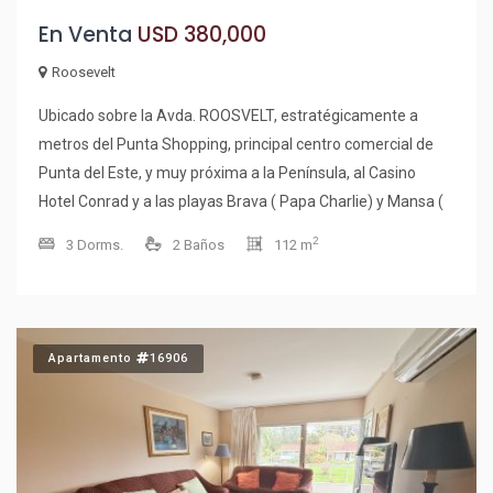
En Venta
USD 380,000
Roosevelt
Ubicado sobre la Avda. ROOSVELT, estratégicamente a
metros del Punta Shopping, principal centro comercial de
Punta del Este, y muy próxima a la Península, al Casino
Hotel Conrad y a las playas Brava ( Papa Charlie) y Mansa (
Parada 5), contará además con amplias vistas panorámicas
2
3 Dorms.
2 Baños
112 m
hacia el mar y los bosques que la rodean. Así mismo tiene
en su cercanía más inmediata algunos de los restaurantes
más prestigiosos (Bungalow Suizo, Palenque, La Bourgogne
y Floreal). Gran Salón Comedor, Toilette de recepción, Living
Apartamento
16906
confortable con hogar a leños (9 mts x 4mts) orientados
hacia el balcón con cerramiento en aluminio de amplios
ventanales que permiten las mejores vistas con frente
hacia la Mansa y a la Península. Cocina, Comedor diario,
Lavadero, dependencia de servicio en suite muy luminoso y