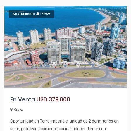
cámaras, ascensores, sala juegos niños , barbacoas con
vista la mar, solarium * Alquiler anual : Garantía de
Apartamento
13959
aseguradora Porto o Sura + 1 mes de depósito en efectivo
por mobilliario * En caso alquiler: NO mascotas Consulte con
nuestros asesores!
En Venta
USD 379,000
Brava
Oportunidad en Torre Imperiale, unidad de 2 dormitorios en
suite, gran living comedor, cocina independiente con