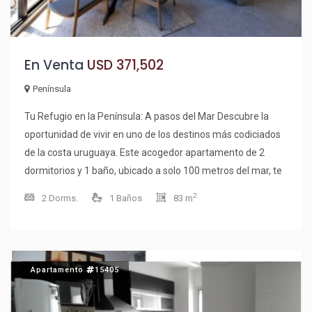
En Venta
USD 371,502
Península
Tu Refugio en la Península: A pasos del Mar Descubre la
oportunidad de vivir en uno de los destinos más codiciados
de la costa uruguaya. Este acogedor apartamento de 2
dormitorios y 1 baño, ubicado a solo 100 metros del mar, te
ofrece la combinación perfecta de comodidad y ubicación
2
2 Dorms.
1 Baños
83 m
privilegiada. Con una superficie total de 83 m², esta unidad
cuenta con una cocina integrada que se conecta
armoniosamente con el living y el comedor, creando un
espacio ideal para disfrutar de momentos en familia o con
Apartamento
15405
amigos. La luminosidad y el diseño funcional de cada rincón
te invitarán a sentirte en casa desde el primer instante.