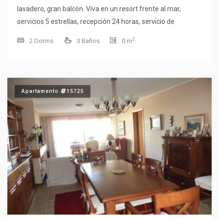
lavadero, gran balcón. Viva en un resort frente al mar,
servicios 5 estrellas, recepción 24 horas, servicio de
mucamas, servicio de playa, garagista, piscina interior
2
2 Dorms.
3 Baños
0 m
climatizada, piscina exterior climatizada, gimnasio, spa,
canchas deportivas, salas de juegos y mas! Coordine visita
ahora!
Apartamento
15725