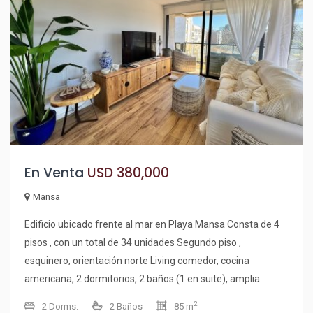
consentirte en el sauna o refrescarte en las piscinas interior
y exterior. Precio de lista hoy U$S 380.000 Consulta con
nuestros asesores y comienza a soñar con tu nuevo hogar.
¡Te esperamos!
En Venta
USD 380,000
Mansa
Edificio ubicado frente al mar en Playa Mansa Consta de 4
pisos , con un total de 34 unidades Segundo piso ,
esquinero, orientación norte Living comedor, cocina
americana, 2 dormitorios, 2 baños (1 en suite), amplia
terraza, garage 63 m2 propios mas 22 m2 terraza, más
2
2 Dorms.
2 Baños
85 m