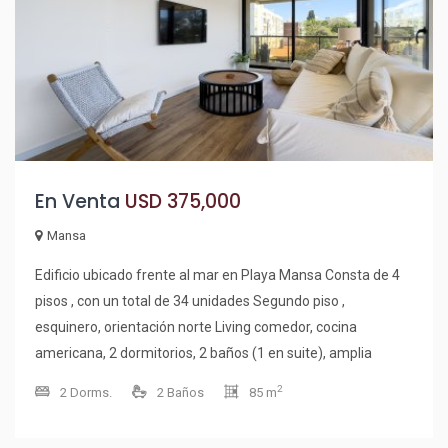
En Venta
USD 375,000
Mansa
Edificio ubicado frente al mar en Playa Mansa Consta de 4
pisos , con un total de 34 unidades Segundo piso ,
esquinero, orientación norte Living comedor, cocina
americana, 2 dormitorios, 2 baños (1 en suite), amplia
terraza, garage, baulera 63 m2 propios mas 22 m2 terraza,
2
2 Dorms.
2 Baños
85 m
más garage Muy buenos amenities : piscina exterior
climatizada, gimnasio, sauna, recepción, circuito cerrado