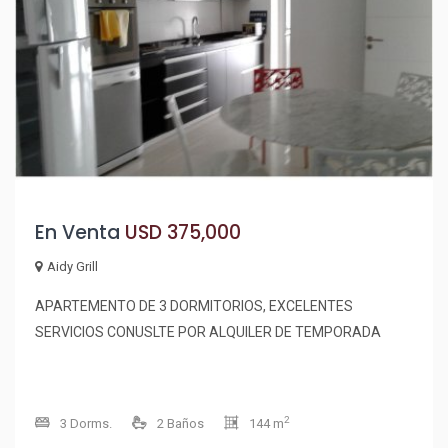
Además, podrás relajarte y refrescarte en la piscina
exterior, un espacio perfecto para disfrutar del clima
veraniego de Punta del Este. No dejes pasar esta
oportunidad única de adquirir tu propio refugio en la
Península. Consulta con nuestros asesores y comienza a
escribir tu historia en este encantador apartamento. ¡Te
esperamos!
En Venta
USD 375,000
Aidy Grill
APARTEMENTO DE 3 DORMITORIOS, EXCELENTES
SERVICIOS CONUSLTE POR ALQUILER DE TEMPORADA
2
3 Dorms.
2 Baños
144 m