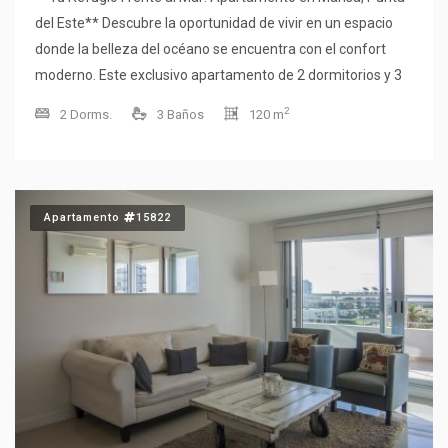
del Este** Descubre la oportunidad de vivir en un espacio
donde la belleza del océano se encuentra con el confort
moderno. Este exclusivo apartamento de 2 dormitorios y 3
baños, ubicado en la codiciada zona de Mansa, ofrece una
2
2 Dorms.
3 Baños
120 m
vista panorámica de 180 grados que te dejará sin aliento.
Con una orientación oeste, cada atardecer se convierte en
un espectáculo privado que podrás disfrutar desde la
comodidad de tu hogar. La cocina integrada se conecta
Apartamento
15822
armoniosamente con el living y el comedor, creando un
ambiente ideal para compartir momentos inolvidables con
familia y amigos. Además, podrás relajarte y refrescarte en
la piscina, un espacio perfecto para disfrutar del clima único
de Punta del Este. No dejes pasar la oportunidad de vivir en
este paraíso costero. **Consulta con nuestros asesores y
haz de este apartamento tu nuevo hogar.**