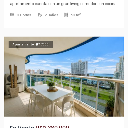
apartamento cuenta con un gran living comedor con cocina
integrada con barra. Cocina con lavadero y balcón con vista.
2
3 Dorms.
2 Baños
93 m
3 dormitorios amplios, muy luminosos; 2 baños, uno de ellos
en suite con finas terminaciones. Será como vivir en un 5
Estrellas: Gimnasio con equipamiento profesional;
Vestuarios, Sala de sauna y relax; Laundry ; Bussines center.
Apartamento
17333
; Sala de video ; micro cine; Sala de juegos para niños y
adultos; Piscina cubierta: Piscina climatizada.: Solarium.;
Servicio de mucamas; 3 sky BBQ totalmente equipadas;
Cancha de tenis. Coordine su visita !!!