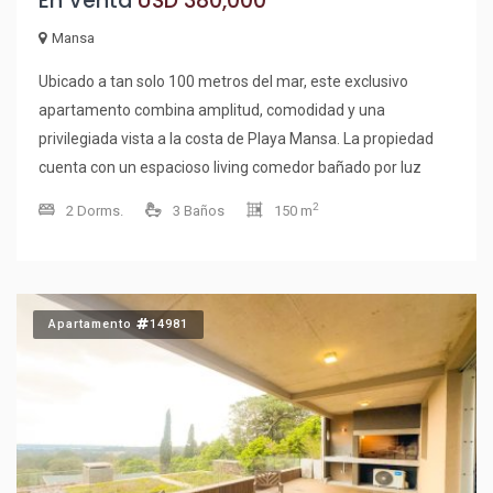
En Venta
USD 380,000
Mansa
Ubicado a tan solo 100 metros del mar, este exclusivo
apartamento combina amplitud, comodidad y una
privilegiada vista a la costa de Playa Mansa. La propiedad
cuenta con un espacioso living comedor bañado por luz
natural, desde donde se aprecia una hermosa vista al mar.
2
2 Dorms.
3 Baños
150 m
Dispone de cocina definida, lavadero independiente y un
cómodo balcón con parrillero con amplia vista al mar, ideal
para disfrutar de reuniones y atardeceres únicos. Ofrece 2
dormitorios en suite, dormitorio principal con vestidor,
Apartamento
14981
medio dormitorio adicional y toilette, brindando espacios
funcionales para toda la familia o para recibir invitados con
total comodidad. Además, incluye garaje y acceso a una
completa infraestructura de servicios y amenities pensados
para disfrutar durante todo el año. Amenities destacados: *
Piscina cubierta climatizada * Piscina exterior climatizada *