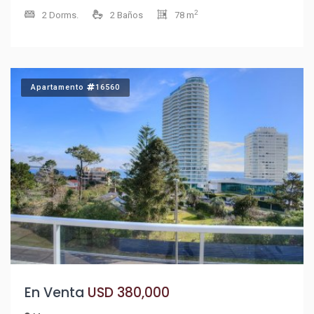
impresionantes atardeceres, esta unidad cuenta con una
2
2 Dorms.
2 Baños
78 m
suite principal, perfecta para tu comodidad y privacidad. La
cocina, definida y funcional, Con una superficie propia de 78
m², cada rincón de este apartamento ha sido diseñado para
maximizar el confort y la luminosidad. La distribución
Apartamento
16560
inteligente de los espacios te permitirá disfrutar de una vida
cotidiana placentera y acogedora. Parillero de uso exclusivo
para compartir con amigos y familia. No dejes pasar la
oportunidad de hacer de este apartamento tu nuevo hogar
o tu refugio vacacional. Consulta con nuestros asesores y
descubre cómo este espacio puede convertirse en el
escenario de tus mejores recuerdos. ¡Tu nuevo estilo de vida
en Punta del Este te espera!
En Venta
USD 380,000