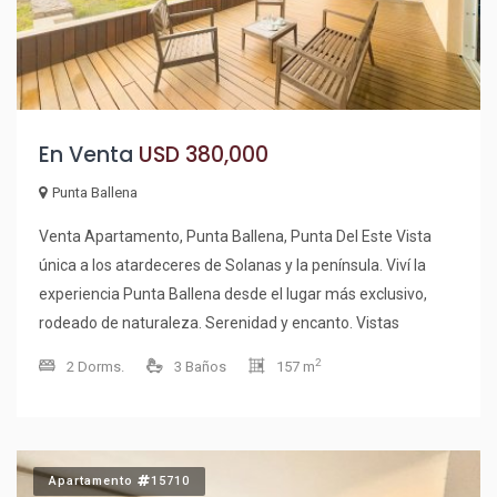
Cancha de tenis * Hidromasaje * Sauna * Gimnasio * Sala
de juegos * Recepción y seguridad Una excelente
oportunidad para vivir o invertir en una de las zonas más
valoradas de Punta del Este, a pasos de la playa y con una
inigualable vista al mar. Consulte por mas información
En Venta
USD 380,000
Punta Ballena
Venta Apartamento, Punta Ballena, Punta Del Este Vista
única a los atardeceres de Solanas y la península. Viví la
experiencia Punta Ballena desde el lugar más exclusivo,
rodeado de naturaleza. Serenidad y encanto. Vistas
panorámicas. El encanto de vivir frente al mar y un cuidado
2
2 Dorms.
3 Baños
157 m
paisajismo. Unidades de 170 - 180 m2 2 dormitorios en suite
1 con vestidor. Baño Completo. Cocina Completa. Comedor.
Living. Toilette. Hogar. Parrilla. Losa radiante. Aire
acondicionado. Lava secarropa. Lava vajilla. Cochera
Apartamento
15710
privada. Cochera de cortesía. Baulera. Balcón. Terraza