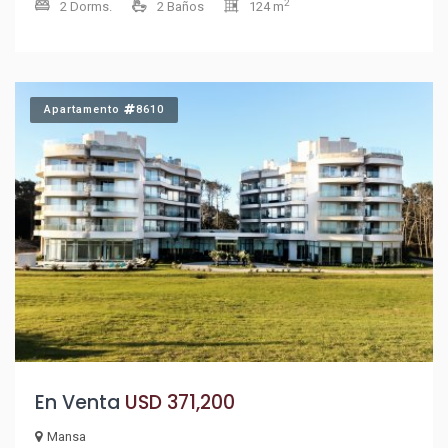
2
2 Dorms.
2 Baños
124 m
tranquilidad que ofrece la zona de Brava. Con una superficie
total de 124 m², esta unidad destaca por su distribución
funcional y su luminosidad. El espacioso living comedor se
convierte en el corazón del hogar, donde podrás compartir
Apartamento
8610
momentos inolvidables con familia y amigos. La cocina,
diseñada para satisfacer las necesidades del día a día, se
complementa con un servicio de mucamas que te permitirá
disfrutar de más tiempo libre. Además, la propiedad cuenta
con una suite principal que garantiza privacidad y confort,
así como un sauna y una piscina que te invitan a relajarte y
disfrutar de la vida al aire libre. El servicio de playa añade un
toque de exclusividad a tu experiencia, permitiéndote
aprovechar al máximo los días soleados. No dejes pasar la
oportunidad de hacer de este apartamento tu nuevo hogar
o inversión. Consulta con nuestros asesores y comienza a
En Venta
USD 371,200
escribir tu historia en Punta del Este. ¡Te esperamos!
Mansa